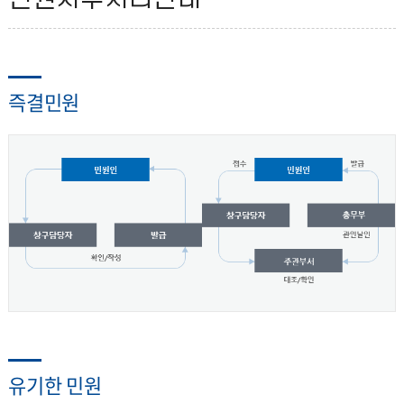
열
육
기
연
즉결민원
수
원
유기한 민원