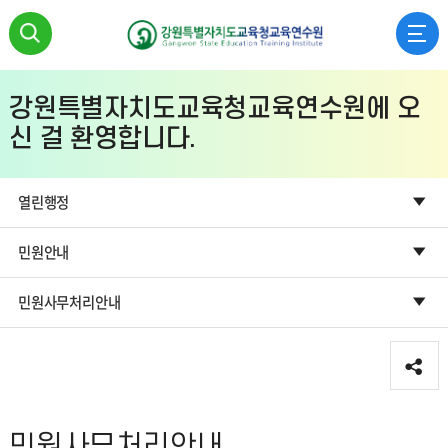
강
검
전
원
색
체
특
강원특별자치도교육청교육연수원에 오
열
메
신 걸 환영합니다.
별
기
뉴
자
열린행정
열
치
민원안내
기
도
민원사무처리안내
교
육
공
청
유
교
민원사무처리안내